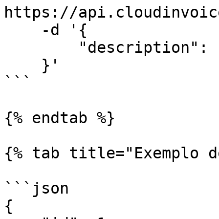
https://api.cloudinvoic
    -d '{

        "description": "Família 1 - Update"

    }'

```

{% endtab %}

{% tab title="Exemplo d
```json

{
