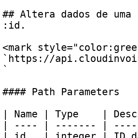
## Altera dados de uma 
:id.

<mark style="color:gree
`https://api.cloudinvoi
`

#### Path Parameters

| Name | Type    | Desc
| ---- | ------- | ----
| id   | integer | ID d