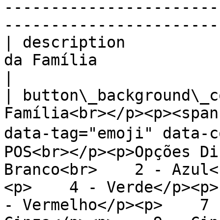
-----------------------
----------------------- 
| description          
da Família                                                                                                                                                                                                                                                                                                                          
|

| button\_background\_c
Família<br></p><p><span
data-tag="emoji" data-co
POS<br></p><p>Opções Di
Branco<br>    2 - Azul<
<p>    4 - Verde</p><p>
- Vermelho</p><p>    7 