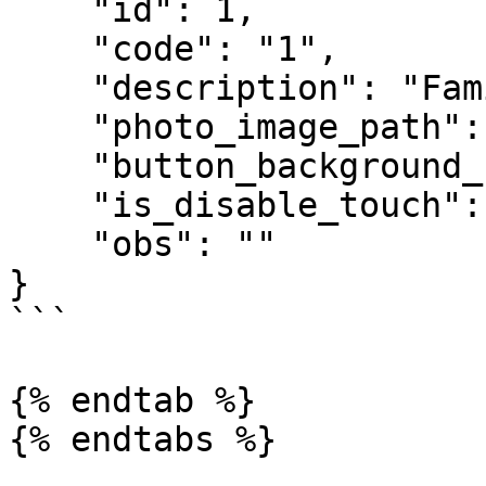
    "id": 1,

    "code": "1",

    "description": "Familia 1 - Update",

    "photo_image_path": null,

    "button_background_color": 3,

    "is_disable_touch": false,

    "obs": ""

}

```

{% endtab %}

{% endtabs %}
