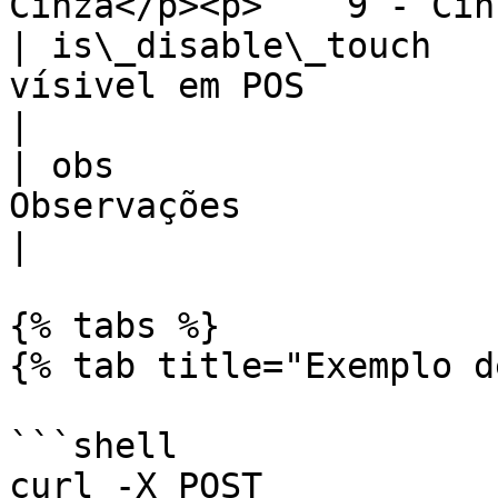
Cinza</p><p>    9 - Cin
| is\_disable\_touch   
vísivel em POS                                                                                                                                                                                                                                                                                                                            
|

| obs                  
Observações                                                                                                                                                                                                                                                                                                                                   
|

{% tabs %}

{% tab title="Exemplo d
```shell

curl -X POST 