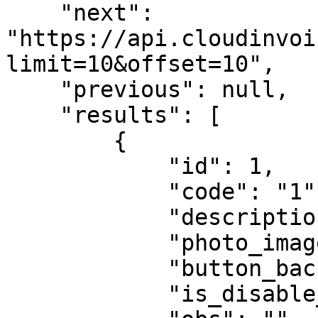
    "next": 
"https://api.cloudinvoi
limit=10&offset=10",

    "previous": null,

    "results": [

        {

            "id": 1,

            "code": "1",

            "description": "Familia 1",

            "photo_image_path": null,

            "button_background_color": 3,

            "is_disable_touch": false,
