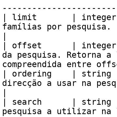
-----------------------
| limit       | integer
famílias por pesquisa.                                                                 
|

| offset      | integer
da pesquisa. Retorna a 
compreendida entre offs
| ordering    | string 
direcção a usar na pesquisa.                                           
|

| search      | string 
pesquisa a utilizar na lista.                                         