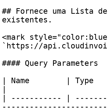
## Fornece uma Lista de
existentes.

<mark style="color:blue
`https://api.cloudinvoi
#### Query Parameters

| Name        | Type    | Description                                             
|

| ----------- | -------
-----------------------