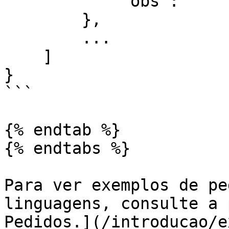
            "obs": ""

        },

        ...

    ]

}

```

{% endtab %}

{% endtabs %}

Para ver exemplos de pe
linguagens, consulte a 
Pedidos.](/introducao/e