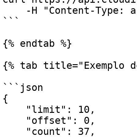
    -H "Content-Type: application/json"

```

{% endtab %}

{% tab title="Exemplo d
```json

{

    "limit": 10,

    "offset": 0,

    "count": 37,
