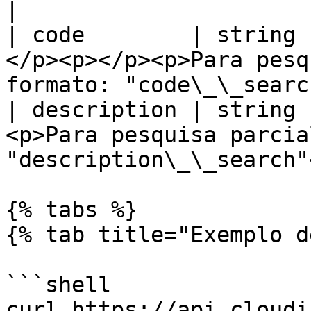
|

| code        | string 
</p><p></p><p>Para pesq
formato: "code\_\_searc
| description | string 
<p>Para pesquisa parcia
"description\_\_search"
{% tabs %}

{% tab title="Exemplo d
```shell

curl https://api.cloudi